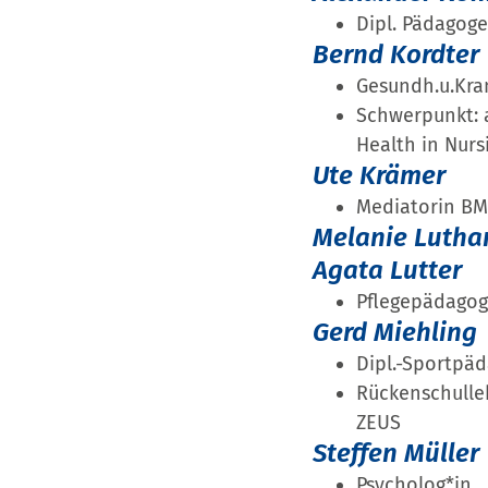
Dipl. Pädagoge
Bernd Kordter
Gesundh.u.Kra
Schwerpunkt: 
Health in Nurs
Ute Krämer
Mediatorin BM
Melanie Lutha
Agata Lutter
Pflegepädagog
Gerd Miehling
Dipl.-Sportpä
Rückenschulleh
ZEUS
Steffen Müller
Psycholog*in