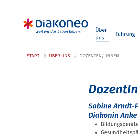
Navigation überspringen
Über
Führung
uns
START
ÜBER UNS
DOZENTEN/-INNEN
DozentI
Sabine Arndt-
Diakonin Anke
Bildungsberate
Gesundheitspäd