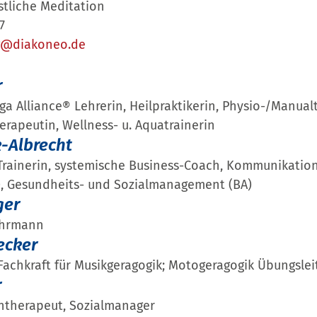
istliche Meditation
7
g@diakoneo.de
r
Yoga Alliance® Lehrerin, Heilpraktikerin, Physio-/Manual
rapeutin, Wellness- u. Aquatrainerin
-Albrecht
 Trainerin, systemische Business-Coach, Kommunikation
n), Gesundheits- und Sozialmanagement (BA)
ger
ehrmann
ecker
achkraft für Musikgeragogik; Motogeragogik Übungslei
r
entherapeut, Sozialmanager