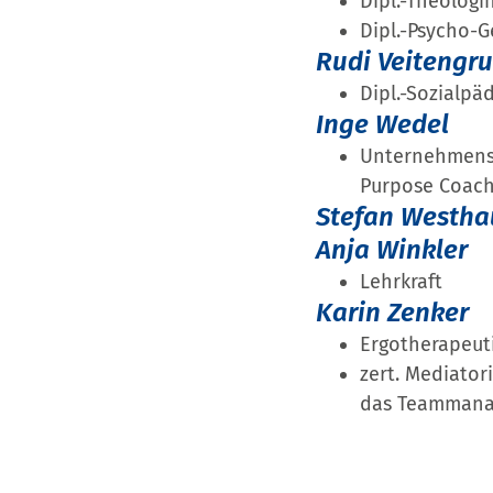
Dipl.-Theologi
Dipl.-Psycho-G
Rudi Veitengr
Dipl.-Sozialpä
Inge Wedel
Unternehmensfü
Purpose Coac
Stefan Westha
Anja Winkler
Lehrkraft
Karin Zenker
Ergotherapeut
zert. Mediatori
das Teammana