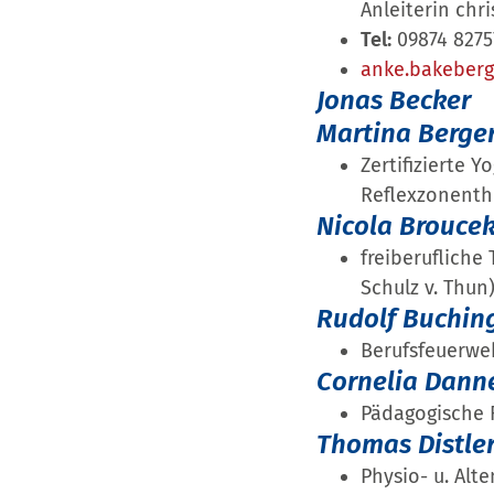
Anleiterin chr
Tel:
09874 8275
anke.bakeber
Jonas Becker
Martina Berge
Zertifizierte 
Reflexzonenthe
Nicola Broucek
freiberufliche
Schulz v. Thu
Rudolf Buchin
Berufsfeuerw
Cornelia Dann
Pädagogische F
Thomas Distle
Physio- u. Alt