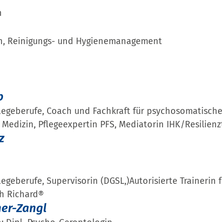
n
in, Reinigungs- und Hygienemanagement
b
flegeberufe, Coach und Fachkraft für psychosomatisch
 Medizin, Pflegeexpertin PFS, Mediatorin IHK/Resilienz
z
legeberufe, Supervisorin (DGSL,)Autorisierte Trainerin f
ch Richard®
ner-Zangl