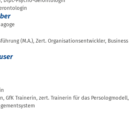
n; Dipl.-Psycho-Gerontologin
erontologin
uber
dagoge
hrung (M.A.), Zert. Organisationsentwickler, Business 
h
user
in
n, GfK Trainerin, zert. Trainerin für das Persologmodell,
gementsystem