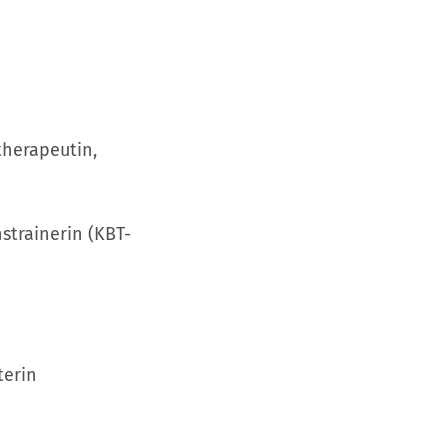
therapeutin,
strainerin (KBT-
terin