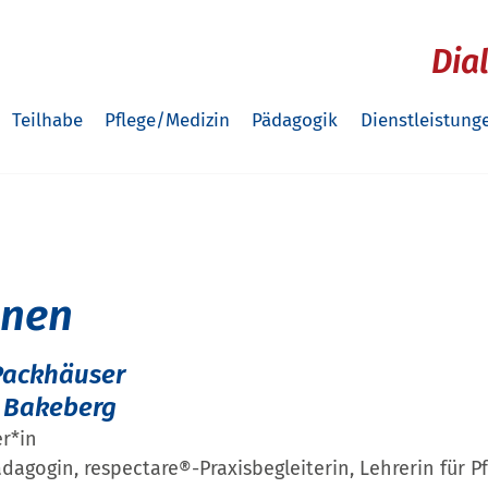
Dia
Teilhabe
Pflege/Medizin
Pädagogik
Dienstleistung
nnen
Packhäuser
 Bakeberg
r*in
agogin, respectare®-Praxisbegleiterin, Lehrerin für Pf