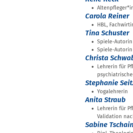
Altenpfleger*i
Carola Reiner
HBL, Fachwirt
Tina Schuster
Spiele-Autorin
Spiele-Autorin
Christa Schwa
Lehrerin für P
psychiatrische
Stephanie Seit
Yogalehrerin
Anita Straub
Lehrerin für Pf
Validation na
Sabine Tschai