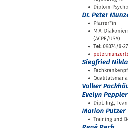
Diplom-Psycho
Dr. Peter Munz
Pfarrer*in
M.A. Diakoniem
(ACPE/USA)
Tel:
09874/8-2
peter.munzer
Siegfried Nikl
Fachkrankenpf
Qualitätsmana
Volker Packhä
Evelyn Peppler
Dipl.-Ing., Te
Marion Putzer
Training und B
René Reck