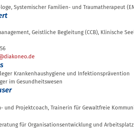
loge, Systemischer Familien- und Traumatherapeut (E
ert
anagement, Geistliche Begleitung (CCB), Klinische Se
756
t@diakoneo.de
as
leger Krankenhaushygiene und Infektionsprävention
ger im Gesundheitswesen
user
am- und Projektcoach, Trainerin für Gewaltfreie Kommun
eratung für Organisationsentwicklung und Arbeitsplat