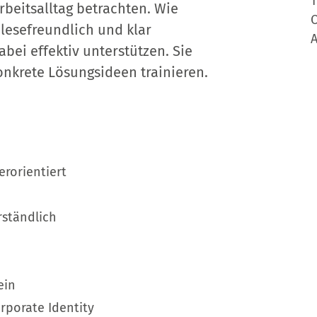
T
beitsalltag betrachten. Wie
O
 lesefreundlich und klar
A
abei effektiv unterstützen. Sie
nkrete Lösungsideen trainieren.
rorientiert
rständlich
ein
rporate Identity